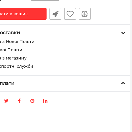
дати в кошик
оставки
з з Нової Пошти
ової Пошти
 з магазину
спортні служби
плати