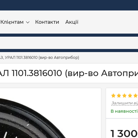
Клієнтам
Контакти
Акції
З, УРАЛ 1101.3816010 (вир-во Автоприбор)
Л 1101.3816010 (вир-во Автопр
Залишити ві
В наявності
1 300