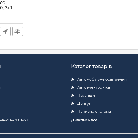
010
0, ЗіЛ,
-10) (вир-
н
Каталог товарів
Автомобільне освітлення
я
Автоелектроніка
Прилади
Двигун
Паливна система
фіденцальності
Дивитись все