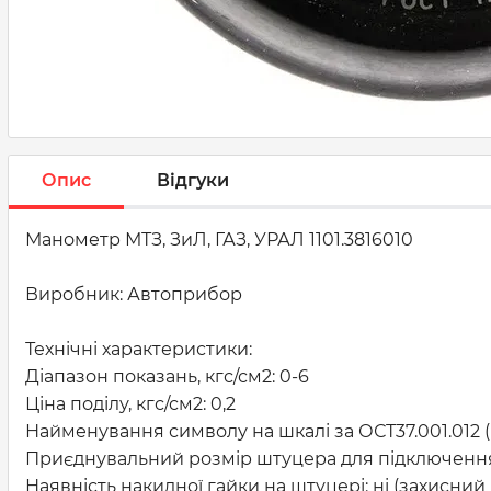
Опис
Відгуки
Манометр МТЗ, ЗиЛ, ГАЗ, УРАЛ 1101.3816010
Виробник: Автоприбор
Технічні характеристики:
Діапазон показань, кгс/см2: 0-6
Ціна поділу, кгс/см2: 0,2
Найменування символу на шкалі за ОСТ37.001.012 (н
Приєднувальний розмір штуцера для підключення
Наявність накидної гайки на штуцері: ні (захисний