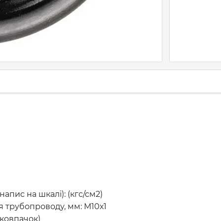
апис на шкалі): (кгс/см2)
 трубопроводу, мм: М10х1
 ковпачок)