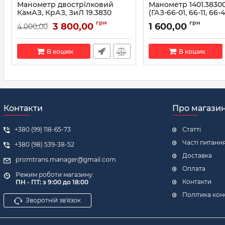
Манометр двострілковий
Манометр 1401.3830
КамАЗ, КрАЗ, ЗиЛ 19.3830
(ГАЗ-66-01, 66-11, 66-4
(вир-во Автоприбор)
ЛіАЗ-6977, ВТЗ) (МТТ
грн
грн
3 800,00
1 600,00
4 000,00
во Автоприбор)
Артикул:
1901.3830010
Артикул:
1401.3830010
В кошик
В кошик
Контакти
Про магази
+380 (99) 118-65-73
Статті
Часті питанн
+380 (98) 539-38-52
Доставка
promtrans.manager@gmail.com
Оплата
Режим роботи магазину:
Контакти
ПН - ПТ: з 9:00 до 18:00
Політика кон
Зворотній зв'язок