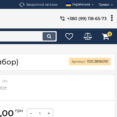
Зворотній зв'язок
Українська
Гривні
+380 (99) 118-65-73
0
ибор)
1101.3816010
Артикул:
(
0
)
дгук
,00
грн
−
+