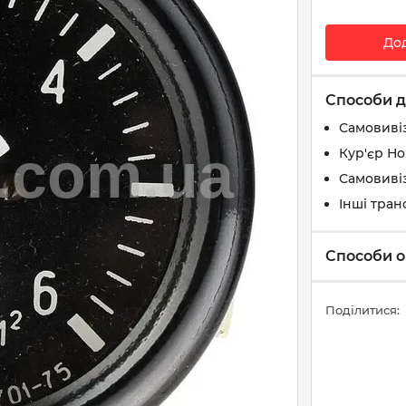
До
Способи д
Самовиві
Кур'єр Н
Самовивіз
Інші тран
Способи о
Поділитися: