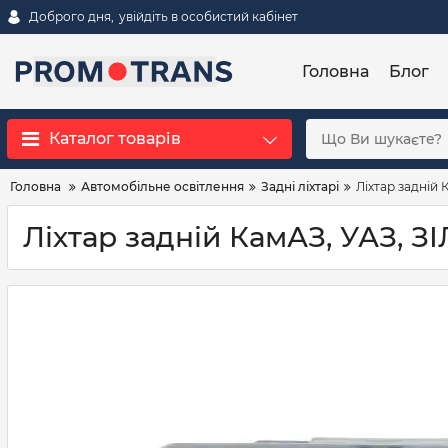
Доброго дня,
увійдіть в особистий кабінет
Головна
Блог
Каталог товарів
Головна
Автомобільне освітлення
Задні ліхтарі
Ліхтар задній 
Ліхтар задній КамАЗ, УАЗ, З