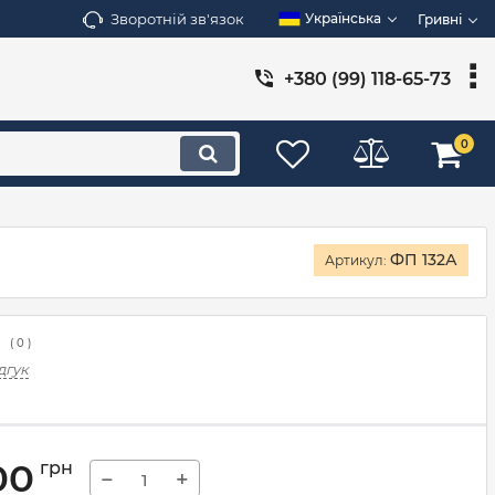
Зворотній зв'язок
Українська
Гривні
+380 (99) 118-65-73
0
ФП 132А
Артикул:
(
0
)
дгук
00
грн
−
+