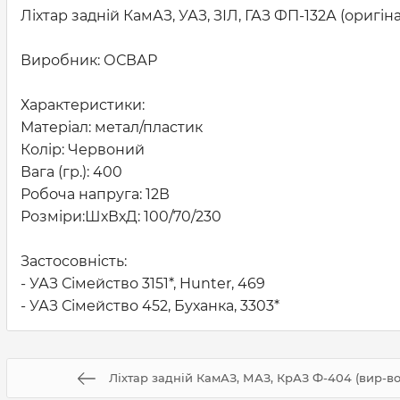
Ліхтар задній КамАЗ, УАЗ, ЗІЛ, ГАЗ ФП-132А (оригінал
Виробник: ОСВАР
Характеристики:
Матеріал: метал/пластик
Колір: Червоний
Вага (гр.): 400
Робоча напруга: 12В
Розміри:ШхВхД: 100/70/230
Застосовність:
- УАЗ Сімейство 3151*, Hunter, 469
- УАЗ Сімейство 452, Буханка, 3303*
Ліхтар задній КамАЗ, МАЗ, КрАЗ Ф-404 (вир