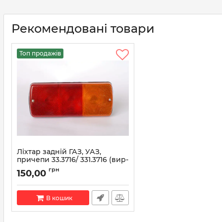
Рекомендовані товари
Топ продажів
Ліхтар задній ГАЗ, УАЗ,
причепи 33.3716/ 331.3716 (вир-
во АЕА)
грн
150,00
Артикул:
33.3716/ 331.3716
В кошик