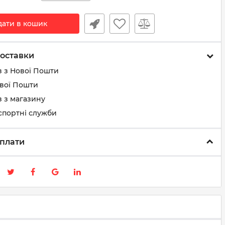
дати в кошик
оставки
з з Нової Пошти
ової Пошти
 з магазину
спортні служби
плати