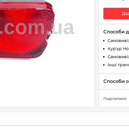
До
Способи д
Самовиві
Кур'єр Н
Самовивіз
Інші тран
Способи о
Поділитися: