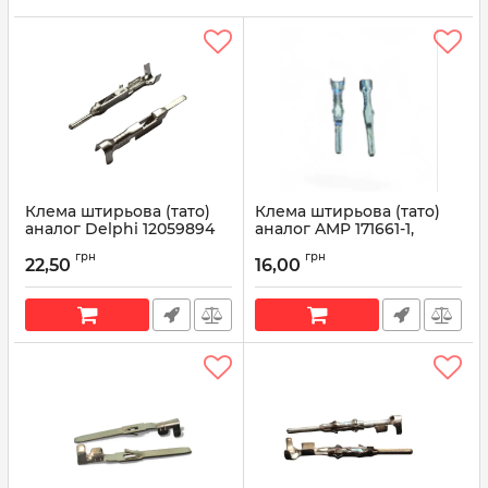
Клема штирьова (тато)
Клема штирьова (тато)
аналог Delphi 12059894
аналог AMP 171661-1,
серії Metri-Pack 150 під
171631-1 серії ECONOSEAL
грн
грн
кабель 0,5-1мм
22,50
16,00
Артикул:
171661-1, 171631-1
Артикул:
12059894