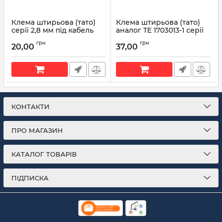
Клема штирьова (тато)
Клема штирьова (тато)
серії 2,8 мм під кабель
аналог TE 1703013-1 серії
0,5-1 мм TL28
1.5 mm System під кабель
грн
грн
0,5-1мм
20,00
37,00
Артикул:
TL28
Артикул:
1703013-1
КОНТАКТИ
ПРО МАГАЗИН
КАТАЛОГ ТОВАРІВ
ПІДПИСКА