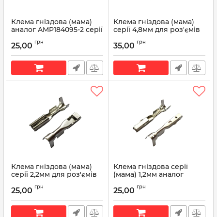
Клема гніздова (мама)
Клема гніздова (мама)
аналог AMP184095-2 серії
серії 4,8мм для роз'ємів
ECONOSEAL
Sumitomo
грн
грн
25,00
35,00
Артикул:
184095-2
Артикул:
TL47
Клема гніздова (мама)
Клема гніздова серії
серії 2,2мм для роз'ємів
(мама) 1,2мм аналог
Sumitomo TL46
Sumitomo 8100-3067
грн
грн
25,00
25,00
Артикул:
TL46
Артикул:
8100-3067