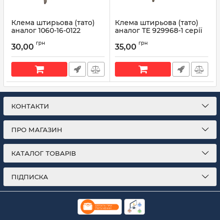
Клема штирьова (тато)
Клема штирьова (тато)
аналог 1060-16-0122
аналог TE 929968-1 серії
1924463-3 638078-3
2.5 mm System під
грн
грн
кабель 0,5-1мм
30,00
35,00
Артикул:
1060-16-0122
Артикул:
929968-1
КОНТАКТИ
ПРО МАГАЗИН
КАТАЛОГ ТОВАРІВ
ПІДПИСКА