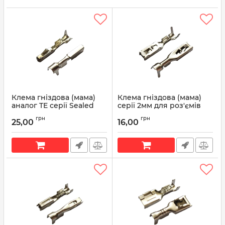
Клема гніздова (мама)
Клема гніздова (мама)
аналог TE серії Sealed
серії 2мм для роз'ємів
Micro Quadlok System
KOSTAL
грн
грн
965906-1 5-963715-1
25,00
16,00
Артикул:
TL49
Артикул:
65906-1