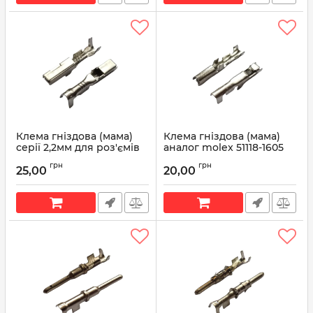
Клема гніздова (мама)
Клема гніздова (мама)
серії 2,2мм для роз'ємів
аналог molex 51118-1605
Sumitomo
Артикул:
51118-1605
грн
грн
25,00
20,00
Артикул:
TL44