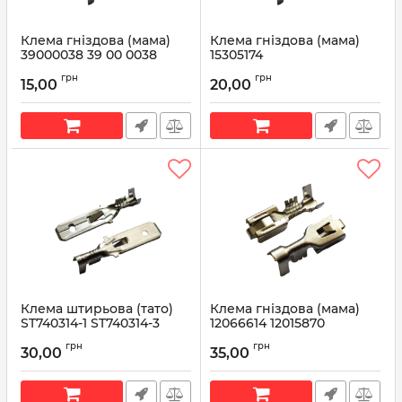
Клема гніздова (мама)
Клема гніздова (мама)
39000038 39 00 0038
15305174
Артикул:
39000038
Артикул:
15305174
грн
грн
15,00
20,00
Клема штирьова (тато)
Клема гніздова (мама)
ST740314-1 ST740314-3
12066614 12015870
ST740050-1 ST740050-3
12052456
грн
грн
ST740189-1 ST740189-3
30,00
35,00
Артикул:
12066614
Артикул:
ST740314-1