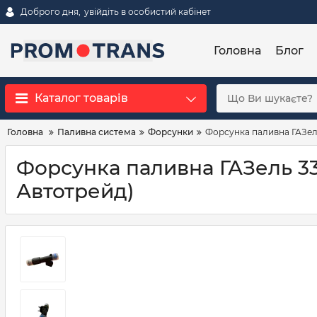
Доброго дня,
увійдіть в особистий кабінет
Головна
Блог
Каталог товарів
Головна
Паливна система
Форсунки
Форсунка паливна ГАЗель
Форсунка паливна ГАЗель 330
Автотрейд)