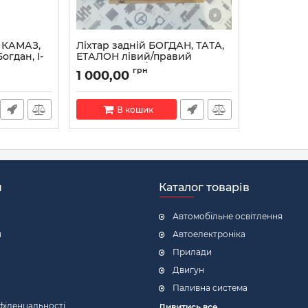
 КАМАЗ,
Ліхтар задній БОГДАН, ТАТА,
огдан, I-
ЕТАЛОН лівий/правий
-во АЕА)
280954440101/280954440102
грн
1 000,00
(вир-во Mars-Tech)
Артикул:
280954440101/280954440102
В кошик
н
Каталог товарів
Автомобільне освітлення
я
Автоелектроніка
Прилади
Двигун
Паливна система
фіденцальності
Дивитись все