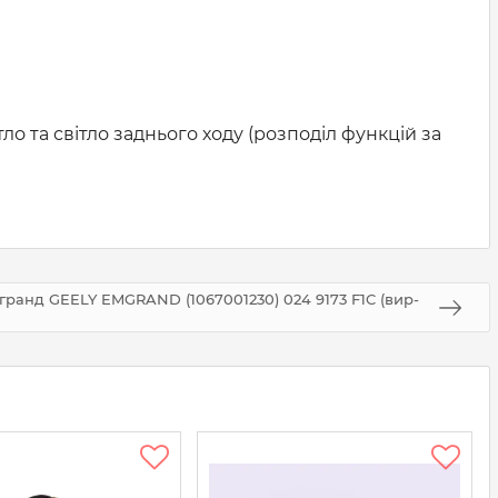
о та світло заднього ходу (розподіл функцій за
мгранд GEELY EMGRAND (1067001230) 024 9173 F1C (вир-