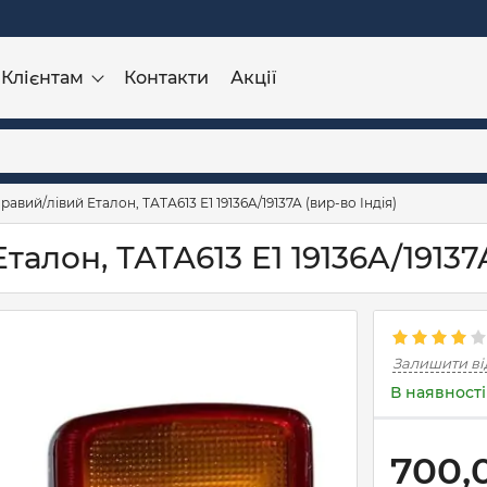
Клієнтам
Контакти
Акції
правий/лівий Еталон, ТАТА613 Е1 19136A/19137A (вир-во Індія)
талон, ТАТА613 Е1 19136A/19137A
Залишити ві
В наявності
700,