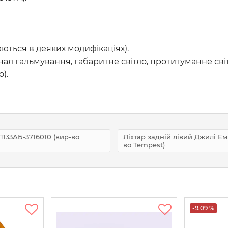
аються в деяких модифікаціях).
ал гальмування, габаритне світло, протитуманне світл
).
133АБ-3716010 (вир-во
Ліхтар задній лівий Джилі Е
во Tempest)
-9.09 %