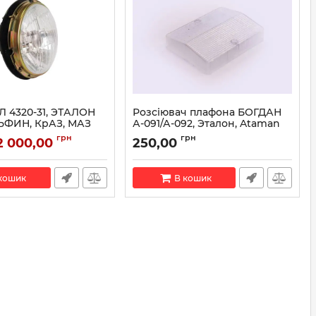
Л 4320-31, ЭТАЛОН
Розсіювач плафона БОГДАН
ЬФИН, КрАЗ, МАЗ
А-091/А-092, Эталон, Ataman
10 (вир-во АВТОСВЕТ)
112.3714 (вир-во АЕА)
грн
грн
2 000,00
250,00
.3711010
Артикул:
112.3714
кошик
В кошик