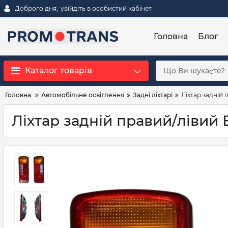
Доброго дня,
увійдіть в особистий кабінет
Головна
Блог
Каталог товарів
Головна
Автомобільне освітлення
Задні ліхтарі
Ліхтар задній 
Ліхтар задній правий/лівий Е