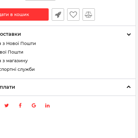
дати в кошик
оставки
з з Нової Пошти
ової Пошти
 з магазину
спортні служби
плати