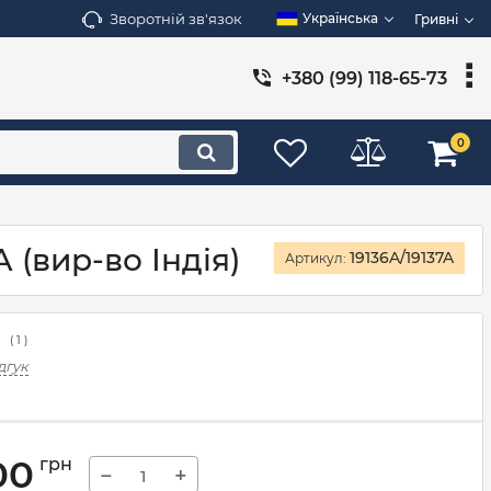
Зворотній зв'язок
Українська
Гривні
+380 (99) 118-65-73
0
 (вир-во Індія)
19136A/19137A
Артикул:
(
1
)
дгук
00
грн
−
+