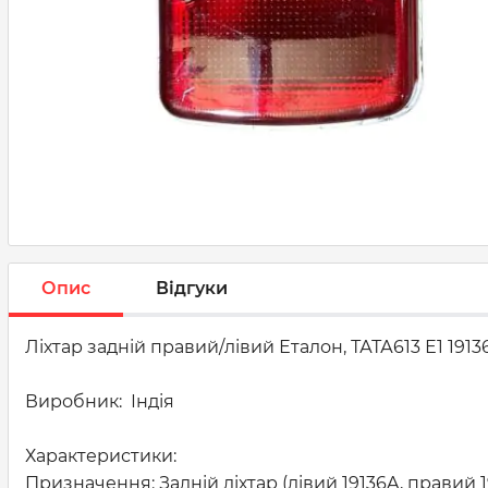
Опис
Відгуки
Ліхтар задній правий/лівий Еталон, ТАТА613 Е1 1913
Виробник: Індія
Характеристики:
Призначення: Задній ліхтар (лівий 19136A, правий 1