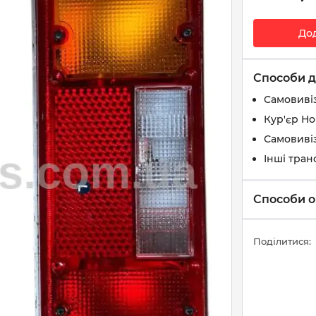
До
Способи д
Самовиві
Кур'єр Н
Самовивіз
Інші тран
Способи о
Поділитися: