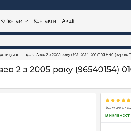
Клієнтам
Контакти
Акції
ротитуманна права Авео 2 з 2005 року (96540154) 016 0105 H4C (вир-во 
о 2 з 2005 року (96540154) 01
Залишити ві
В наявності