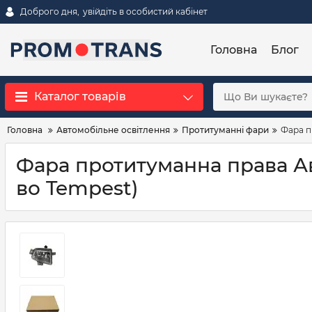
Доброго дня,
увійдіть в особистий кабінет
Головна
Блог
Каталог товарів
Головна
Автомобільне освітлення
Протитуманні фари
Фара п
Фара протитуманна права Аве
во Tempest)