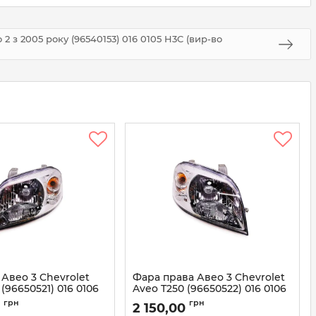
2 з 2005 року (96540153) 016 0105 H3C (вир-во
 Авео 3 Chevrolet
Фара права Авео 3 Chevrolet
(96650521) 016 0106
Aveo T250 (96650522) 016 0106
во Tempest)
R3C (вир-во Tempest)
грн
грн
0
2 150,00
 0106 R4C
Артикул:
016 0106 R3C