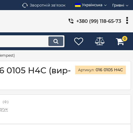
Зворотній зв'язок
Українська
Гривні
+380 (99) 118-65-73
0
Tempest)
6 0105 H4C (вир-
016 0105 H4C
Артикул:
(
0
)
дгук