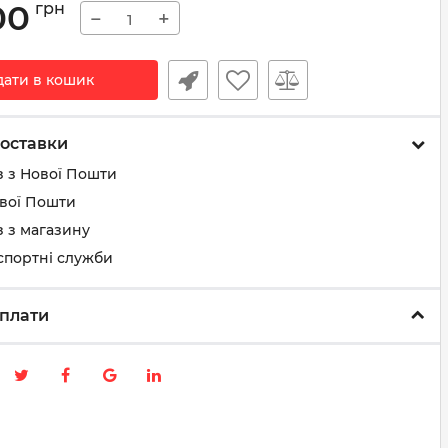
00
грн
−
+
дати в кошик
оставки
з з Нової Пошти
ової Пошти
 з магазину
спортні служби
плати