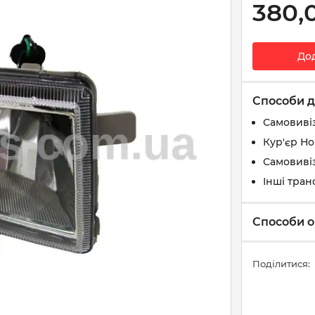
380,
До
Способи д
Самовиві
Кур'єр Н
Самовивіз
Інші тран
Способи о
Поділитися: