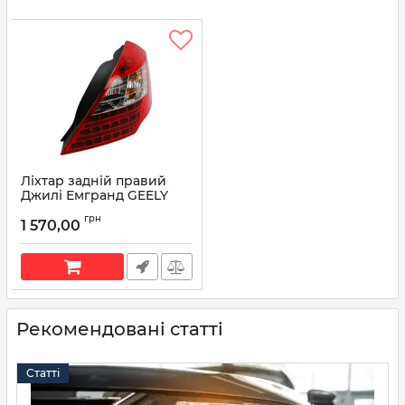
Ліхтар задній правий
Джилі Емгранд GEELY
EMGRAND (1067001231)
грн
024 9173 F2C (вир-во
1 570,00
Tempest)
Артикул:
024 9173 F2C
Рекомендовані статті
Статті