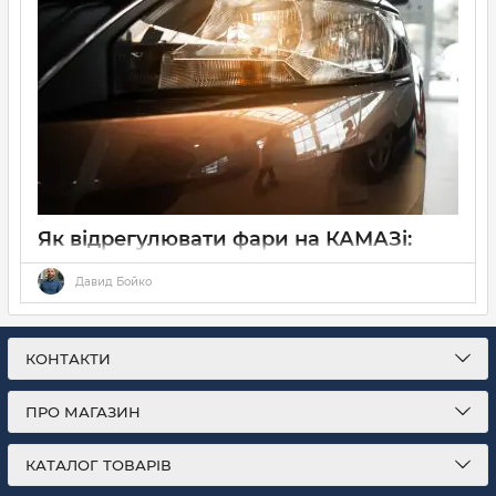
Як відрегулювати фари на КАМАЗі:
детальний гід
Давид Бойко
27 11 2025
0
5 хвилин
КОНТАКТИ
ПРО МАГАЗИН
КАТАЛОГ ТОВАРІВ