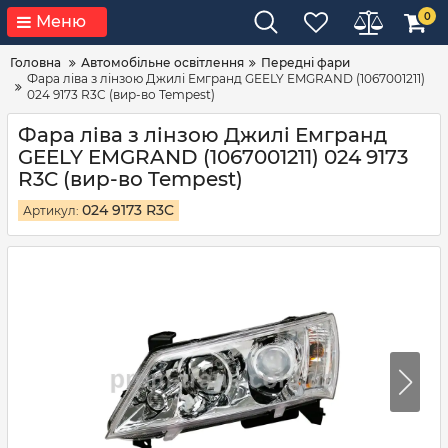
0
Меню
Головна
Автомобільне освітлення
Передні фари
Фара ліва з лінзою Джилі Емгранд GEELY EMGRAND (1067001211)
024 9173 R3C (вир-во Tempest)
Фара ліва з лінзою Джилі Емгранд
GEELY EMGRAND (1067001211) 024 9173
R3C (вир-во Tempest)
024 9173 R3C
Артикул: