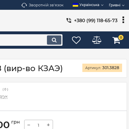
Зворотній зв'язок
Українська
Гривні
+380 (99) 118-65-73
0
 (вир-во КЗАЭ)
301.3828
Артикул:
(
0
)
дгук
00
грн
−
+