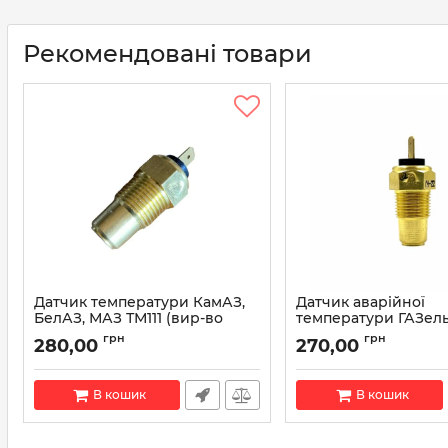
Рекомендовані товари
Датчик температури КамАЗ,
Датчик аварійної
БелАЗ, МАЗ ТМ111 (вир-во
температури ГАЗель
АвтоТрейд)
(вир-во АвтoTрейд)
грн
грн
280,00
270,00
Артикул:
ТМ111
Артикул:
ТМ111-02
В кошик
В кошик