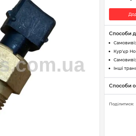
До
Способи д
Самовиві
Кур'єр Н
Самовивіз
Інші тран
Способи о
Поділитися: