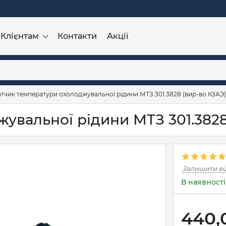
Клієнтам
Контакти
Акції
тчик температури охолоджувальної рідини МТЗ 301.3828 (вир-во КЗАЭ)
увальної рідини МТЗ 301.3828
Залишити ві
В наявності
440,