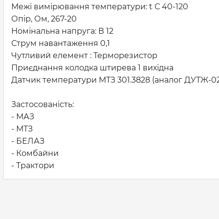
Межі вимірювання температури: t С 40-120
Опір, Ом, 267-20
Номінальна напруга: В 12
Струм навантаження 0,1
Чутливий елемент : Терморезистор
Приєднання колодка штирева 1 вихідна
Датчик температури МТЗ 301.3828 (аналог ДУТЖ-02
Застосованість:
- МАЗ
- МТЗ
- БЕЛАЗ
- Комбайни
- Трактори