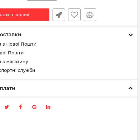
дати в кошик
оставки
з з Нової Пошти
ової Пошти
 з магазину
спортні служби
плати