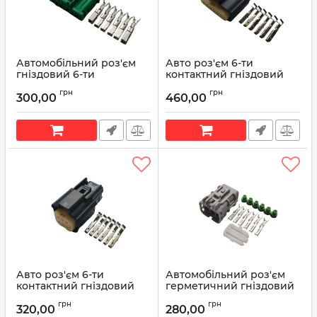
Автомобільний роз'єм
Авто роз'єм 6-ти
гніздовий 6-ти
контактний гніздовий
контактний аналог
серії 1,2мм аналог Molex
грн
грн
MOLEX 98821-1065
33471-0601
300,00
460,00
Артикул:
98821-1065
Артикул:
33471-0601
Авто роз'єм 6-ти
Автомобільний роз'єм
контактний гніздовий
герметичний гніздовий
аналог Molex 33472-0601
6-ти контактний серії 2,0
грн
грн
мм аналог YAZAKI 7123-
320,00
280,00
Артикул:
33472-0601