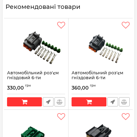
Рекомендовані товари
Автомобільний роз'єм
Автомобільний роз'єм
гніздовий 6-ти
гніздовий 6-ти
контактний аналог
контактний аналог
грн
грн
Sumitomo 6185-1175 KUM
Sumitomo 6185-1173 KUM
330,00
360,00
PB295-06120
PB295-06020
Артикул:
6185-1175
Артикул:
6185-1173