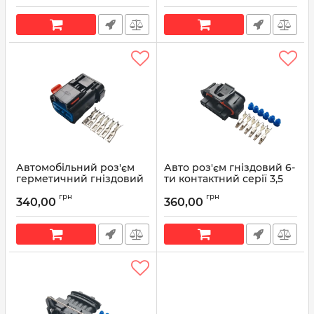
7464-40
Артикул:
7123-7464-40
Автомобільний роз'єм
Авто роз'єм гніздовий 6-
герметичний гніздовий
ти контактний серії 3,5
6-ти контактний серії
мм аналог TE 936394-2
грн
грн
2,8мм аналог FCI
340,00
360,00
Артикул:
936394-2
54200608
Артикул:
54200608