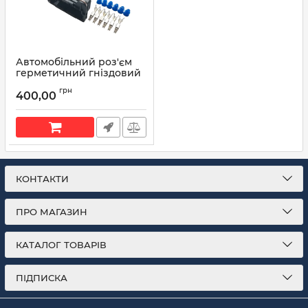
Автомобільний роз'єм
герметичний гніздовий
6-ти контактний аналог
грн
AMP TE 282767-2 серії
400,00
2,8мм для ДМРВ ГАЗ
Артикул:
282767-2
КОНТАКТИ
ПРО МАГАЗИН
КАТАЛОГ ТОВАРІВ
ПІДПИСКА