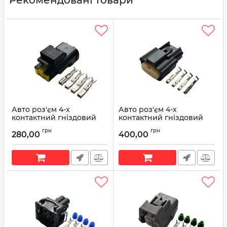
Авто роз'єм 4-x
Авто роз'єм 4-х
контактний гніздовий
контактний гніздовий
аналог FCI SICFHPE04BK
серії 1,2мм аналог Molex
грн
грн
33471-0401
280,00
400,00
Артикул:
Р476
Артикул:
33471-0401