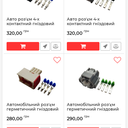
Авто роз'єм 4-х
Авто роз'єм 4-х
контактний гніздовий
контактний гніздовий
серії 3,5 мм Volkswagen
аналог Sumitomo 6189-
грн
грн
357919754 TE 444524-1
0126 Toyota 90980-10942
320,00
320,00
Артикул:
357919754
Артикул:
90980-10942
Автомобільний роз'єм
Автомобільний роз'єм
герметичний гніздовий
герметичний гніздовий
4-х контактний серії 1,5
4-х контактний серії 2,2
грн
грн
мм аналог AMP 144998-5
мм аналог SUMITOMO
280,00
290,00
6189-0647
Артикул:
144998-5