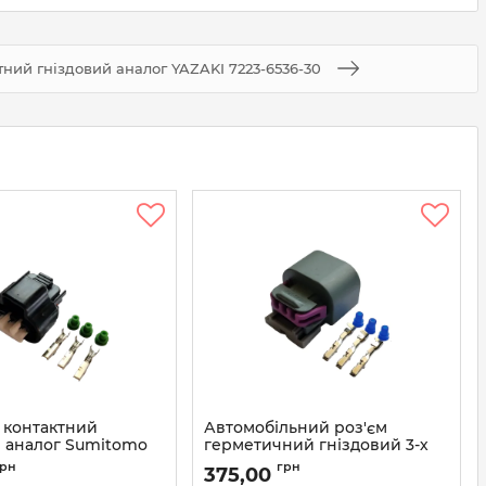
ктний гніздовий аналог YAZAKI 7223-6536-30
х контактний
Автомобільний роз'єм
й аналог Sumitomo
герметичний гніздовий 3-х
 Toyota 90980-10845
контактний серії 1,5 мм
грн
грн
375,00
636)
аналог DELPHI 13511996