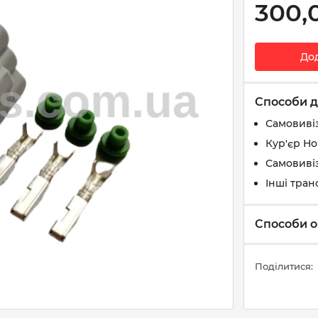
300,
До
Способи д
Самовиві
Кур'єр Н
Самовивіз
Інші тран
Способи о
Поділитися: