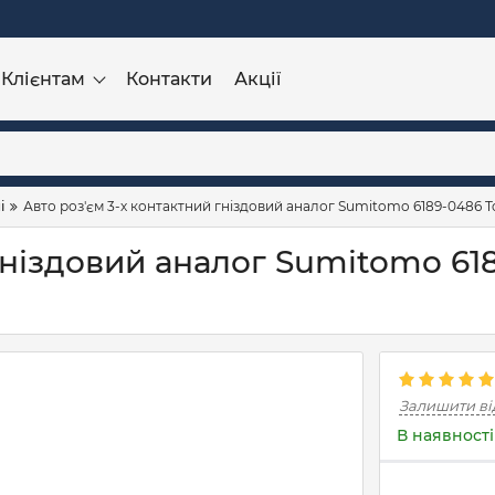
Клієнтам
Контакти
Акції
і
Авто роз'єм 3-х контактний гніздовий аналог Sumitomo 6189-0486 To
гніздовий аналог Sumitomo 61
Залишити ві
В наявності