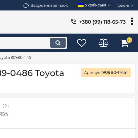
Зворотній зв'язок
Українська
Гривні
+380 (99) 118-65-73
0
yota 90980-11451
89-0486 Toyota
90980-11451
Артикул:
(
0
)
дгук