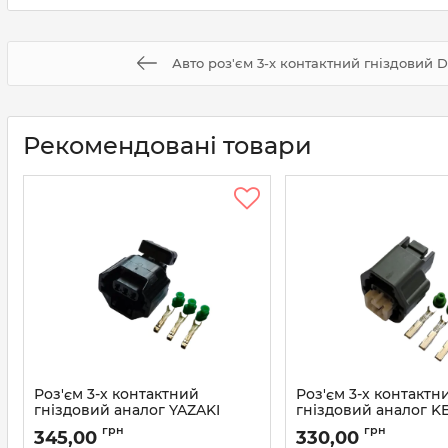
Авто роз'єм 3-х контактний гніздовий 
Рекомендовані товари
Роз'єм 3-х контактний
Роз'єм 3-х контактн
гніздовий аналог YAZAKI
гніздовий аналог K
7223-6536-30
MG641362-5
грн
грн
345,00
330,00
Артикул:
7223-6536-30
Артикул:
MG641362-5