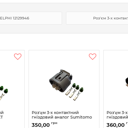
DELPHI 12129946
Роз'єм 3-х конта
ий
Роз'єм 3-х контактний
Роз'єм 3-
ET
гніздовий аналог Sumitomo
гніздови
6189-0443 Toyota 90980-11349
6189-0099
грн
350,00
360,00
(90980-12
Артикул:
90980-11349