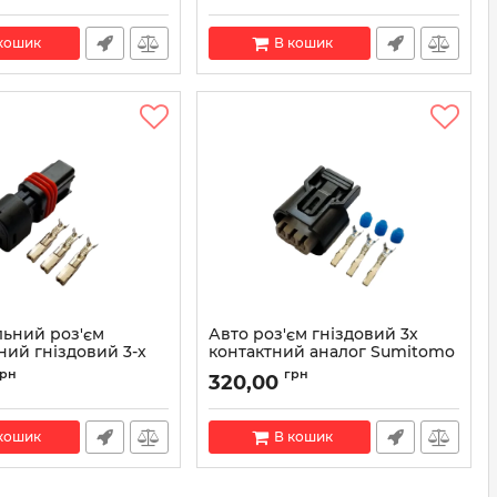
80-10845
Артикул:
13511996
кошик
В кошик
льний роз'єм
Авто роз'єм гніздовий 3х
ий гніздовий 3-х
контактний аналог Sumitomo
й серії 1,5мм аналог
6189-0887
грн
грн
320,00
03250016
Артикул:
6189-0887
PC03250016
кошик
В кошик