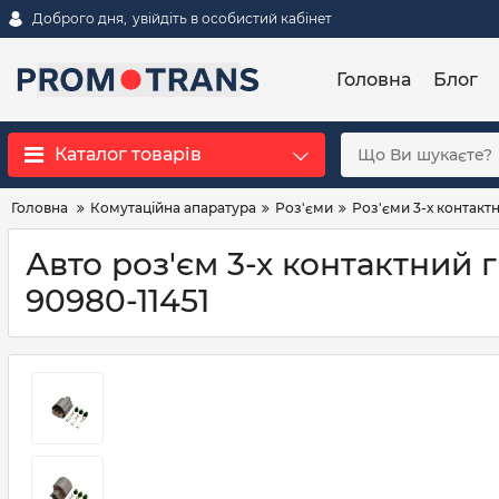
Доброго дня,
увійдіть в особистий кабінет
Головна
Блог
Каталог товарів
Головна
Комутаційна апаратура
Роз'єми
Роз'єми 3-х контактн
Авто роз'єм 3-х контактний 
90980-11451