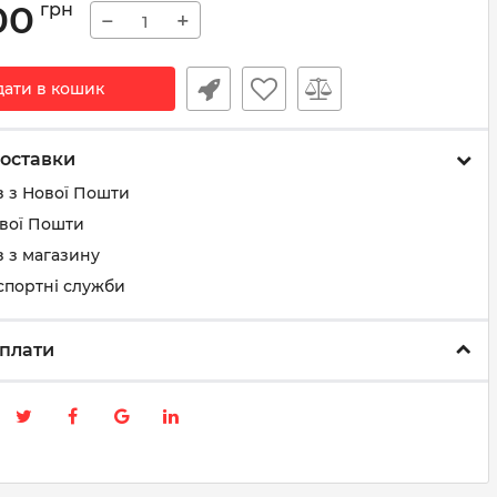
00
грн
−
+
дати в кошик
оставки
з з Нової Пошти
ової Пошти
 з магазину
спортні служби
плати