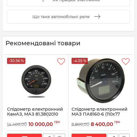
Що таке автомобільні реле
Рекомендовані товари
-30.56 %
-4.55 %
Спідометр електронний
Спідометр електронний
КамАЗ, МАЗ 81.3802010
МАЗ ПА8160-6 (110х77
(вир-во Автоприбор)
24В) (вир-во ВЗЭП)
грн
грн
10 000,00
8 400,00
14 400,00
8 800,00
Артикул:
81.3802010
Артикул:
ПА8160-6