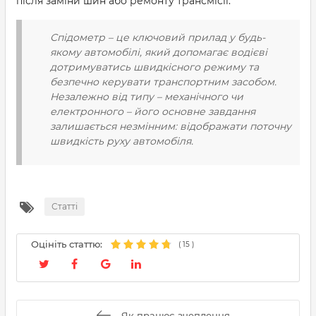
після заміни шин або ремонту трансмісії.
Спідометр – це ключовий прилад у будь-
якому автомобілі, який допомагає водієві
дотримуватись швидкісного режиму та
безпечно керувати транспортним засобом.
Незалежно від типу – механічного чи
електронного – його основне завдання
залишається незмінним: відображати поточну
швидкість руху автомобіля.
Статті
Оцініть статтю:
(
15
)
Як працює зчеплення