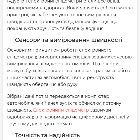
індустрії електронні спідометри стали все більш
поширеними на дорогах. Вони являють собою сучасні
пристрої, які забезпечують точне вимірювання
швидкості та пропонують додаткові функції, що
покращують зручність та безпеку водіння.
Сенсори та вимірювання швидкості
Основним принципом роботи електронного
спідометра є використання спеціалізованих сенсорів
вимірювання швидкості автомобіля. Ці сенсори
можуть бути встановлені на колесах, трансмісії або в
інших частинах автомобіля, і вони реєструють
швидкість обертання або руху.
Зібрані дані потім передаються в комп'ютер
автомобіля, який аналізує їх та обчислює поточну
швидкість.
Електронний спідометр
зазвичай
відображає цю інформацію на цифровому дисплеї у
зручному для водія форматі.
Точність та надійність