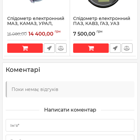
Спідометр електронний
Спідометр електронний
МАЗ, КАМАЗ, УРАЛ,
ПАЗ, КАВЗ, ГАЗ, УАЗ
КрАЗ, МЗКТ ПА8046-1П (в
ХАНТЕР ПА8160-4 (100ММ
грн
грн
пластмасовому корпусі)
12В) (вир-во ВЗЕП)
14 400,00
7 500,00
16 080,00
(вир-во ВЗЭП)
Артикул:
ПА 8160-4
Артикул:
ПА8046-1П
(9029.20.31.90)
Коментарі
Поки немає відгуків
Написати коментар
Ім'я*