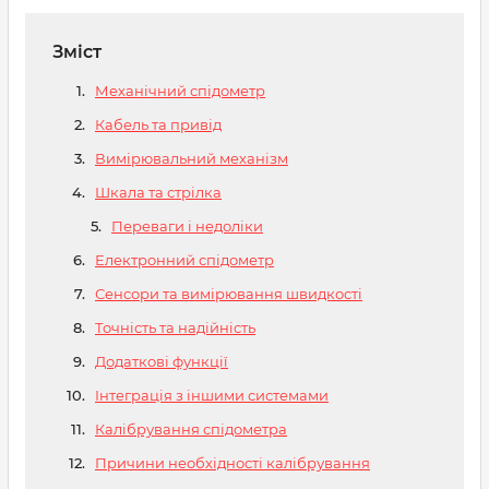
Зміст
Механічний спідометр
Кабель та привід
Вимірювальний механізм
Шкала та стрілка
Переваги і недоліки
Електронний спідометр
Сенсори та вимірювання швидкості
Точність та надійність
Додаткові функції
Інтеграція з іншими системами
Калібрування спідометра
Причини необхідності калібрування